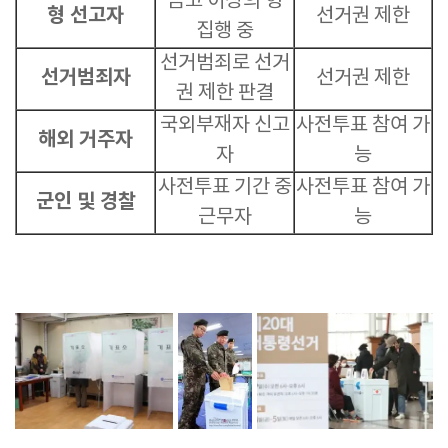
금고 이상의 형
형 선고자
선거권 제한
집행 중
선거범죄로 선거
선거범죄자
선거권 제한
권 제한 판결
국외부재자 신고
사전투표 참여 가
해외 거주자
자
능
사전투표 기간 중
사전투표 참여 가
군인 및 경찰
근무자
능